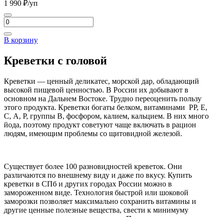
1 990
₽/уп
головой
L1
Количество
10/20,
товара
2кг
Креветки
В корзину
северные
Промфлот
Креветки с головой
70/90,
1кг
Креветки
—
ценный деликатес, морской дар, обладающий
высокой пищевой ценностью. В России их добывают в
основном на Дальнем Востоке. Трудно переоценить пользу
этого продукта. Креветки богаты
белком, витаминами РР, Е,
С, А, Р, группы В, фосфором, калием, кальцием. В них много
йода, поэтому продукт советуют чаще включать в рацион
людям, имеющим проблемы со щитовидной железой.
Существует более 100 разновидностей креветок. Они
различаются по внешнему виду и даже по вкусу. Купить
креветки в СПб и других городах России можно в
замороженном виде. Технология быстрой или шоковой
заморозки позволяет максимально сохранить витамины и
другие ценные полезные вещества, свести к минимуму