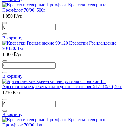
черная
Креветки северные
тигровая
Промфлот 70/90, 500г
с
1 050
₽/уп
головой
13/15,
Количество
1кг
товара
Креветки
В корзину
северные
Креветки Гренландские
Промфлот
90/120, 1кг
70/90,
1 300
₽/уп
500г
Количество
товара
Креветки
В корзину
Гренландские
90/120,
Аргентинские креветки лангустины с головой L1 10/20, 2кг
1кг
1250
₽/кг
Количество
товара
Аргентинские
В корзину
креветки
Креветки северные
лангустины
Промфлот 70/90, 1кг
с