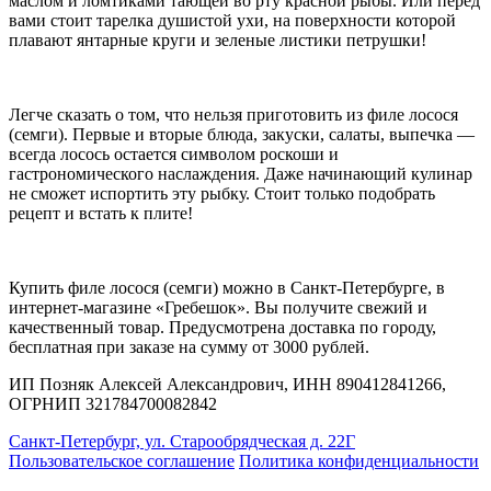
маслом и ломтиками тающей во рту красной рыбы. Или перед
вами стоит тарелка душистой ухи, на поверхности которой
плавают янтарные круги и зеленые листики петрушки!
Легче сказать о том, что нельзя приготовить из филе лосося
(семги). Первые и вторые блюда, закуски, салаты, выпечка —
всегда лосось остается символом роскоши и
гастрономического наслаждения. Даже начинающий кулинар
не сможет испортить эту рыбку. Стоит только подобрать
рецепт и встать к плите!
Купить филе лосося (семги) можно в Санкт-Петербурге, в
интернет-магазине «Гребешок». Вы получите свежий и
качественный товар. Предусмотрена доставка по городу,
бесплатная при заказе на сумму от 3000 рублей.
ИП Позняк Алексей Александрович, ИНН 890412841266,
ОГРНИП 321784700082842
Санкт-Петербург, ул. Старообрядческая д. 22Г
Пользовательское соглашение
Политика конфиденциальности