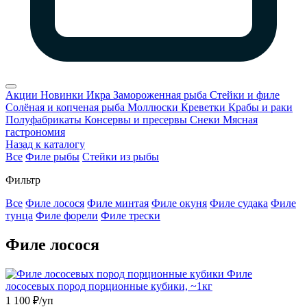
Акции
Новинки
Икра
Замороженная рыба
Стейки и филе
Солёная и копченая рыба
Моллюски
Креветки
Крабы и раки
Полуфабрикаты
Консервы и пресервы
Снеки
Мясная
гастрономия
Назад к каталогу
Все
Филе рыбы
Стейки из рыбы
Фильтр
Все
Филе лосося
Филе минтая
Филе окуня
Филе судака
Филе
тунца
Филе форели
Филе трески
Филе лосося
Филе
лососевых пород порционные кубики, ~1кг
1 100
₽/уп