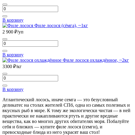
Количество
товара
Филе
В корзину
лососевых
Филе лосося (сёмга), ~1кг
пород
2 900
₽/уп
порционные
кубики,
Количество
~1кг
товара
Филе
В корзину
лосося
Филе лосося охлаждённое, ~2кг
(сёмга),
3300
₽/кг
~1кг
Количество
товара
Филе
В корзину
лосося
охлаждённое,
Атлантический лосось, иначе семга — это безусловный
~2кг
деликатес на столах жителей СПб, одна из самых полезных и
вкусных рыб в мире. К тому же экологически чистая — в ней
практически не накапливаются ртуть и другие вредные
вещества, как во многих других обитателях моря. Побалуйте
себя и близких — купите филе лосося (семги), и
превосходные блюда из него украсят ваш стол!