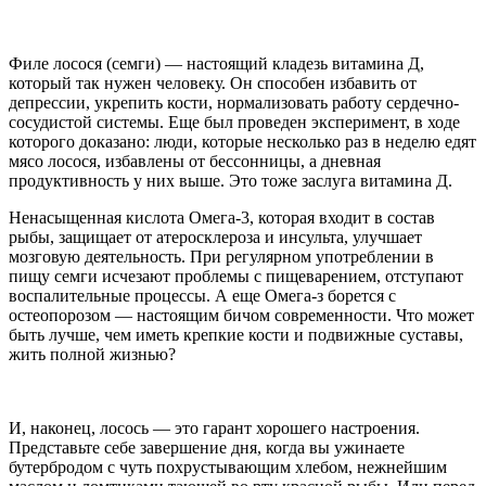
Филе лосося (семги) — настоящий кладезь витамина Д,
который так нужен человеку. Он способен избавить от
депрессии, укрепить кости, нормализовать работу сердечно-
сосудистой системы. Еще был проведен эксперимент, в ходе
которого доказано: люди, которые несколько раз в неделю едят
мясо лосося, избавлены от бессонницы, а дневная
продуктивность у них выше. Это тоже заслуга витамина Д.
Ненасыщенная кислота Омега-3, которая входит в состав
рыбы, защищает от атеросклероза и инсульта, улучшает
мозговую деятельность. При регулярном употреблении в
пищу семги исчезают проблемы с пищеварением, отступают
воспалительные процессы. А еще Омега-з борется с
остеопорозом — настоящим бичом современности. Что может
быть лучше, чем иметь крепкие кости и подвижные суставы,
жить полной жизнью?
И, наконец, лосось — это гарант хорошего настроения.
Представьте себе завершение дня, когда вы ужинаете
бутербродом с чуть похрустывающим хлебом, нежнейшим