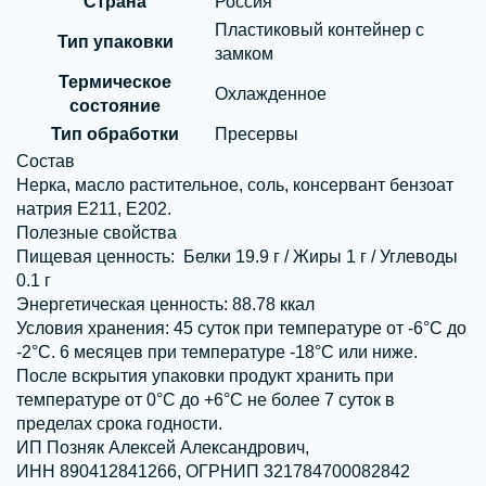
Страна
Россия
Пластиковый контейнер с
Тип упаковки
замком
Термическое
Охлажденное
состояние
Тип обработки
Пресервы
Состав
Нерка, масло растительное, соль, консервант бензоат
натрия Е211, Е202.
Полезные свойства
Пищевая ценность:
Белки 19.9 г / Жиры 1 г / Углеводы
0.1 г
Энергетическая ценность:
88.78 ккал
Условия хранения:
45 суток при температуре от -6°С до
-2°С. 6 месяцев при температуре -18°С или ниже.
После вскрытия упаковки продукт хранить при
температуре от 0°С до +6°С не более 7 суток в
пределах срока годности.
ИП Позняк Алексей Александрович,
ИНН 890412841266, ОГРНИП 321784700082842