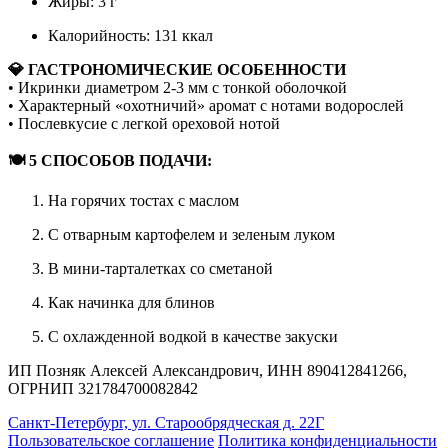
Жиры: 3 г
Калорийность: 131 ккал
💎 ГАСТРОНОМИЧЕСКИЕ ОСОБЕННОСТИ
• Икринки диаметром 2-3 мм с тонкой оболочкой
• Характерный «охотничий» аромат с нотами водорослей
• Послевкусие с легкой ореховой нотой
🍽 5 СПОСОБОВ ПОДАЧИ:
На горячих тостах с маслом
С отварным картофелем и зеленым луком
В мини-тарталетках со сметаной
Как начинка для блинов
С охлажденной водкой в качестве закуски
ИП Позняк Алексей Александрович, ИНН 890412841266,
ОГРНИП 321784700082842
Санкт-Петербург, ул. Старообрядческая д. 22Г
Пользовательское соглашение
Политика конфиденциальности