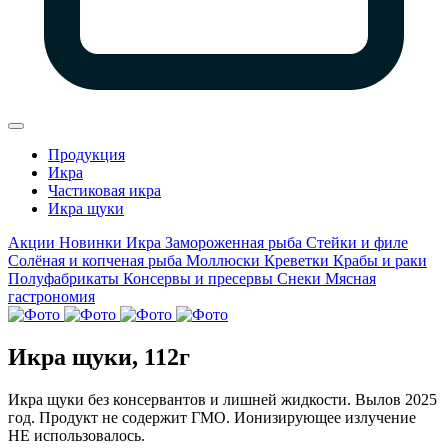
Продукция
Икра
Частиковая икра
Икра щуки
Акции
Новинки
Икра
Замороженная рыба
Стейки и филе
Солёная и копченая рыба
Моллюски
Креветки
Крабы и раки
Полуфабрикаты
Консервы и пресервы
Снеки
Мясная
гастрономия
Икра щуки, 112г
Икра щуки без консервантов и лишней жидкости. Вылов 2025
год. Продукт не содержит ГМО. Ионизирующее излучение
НЕ использовалось.