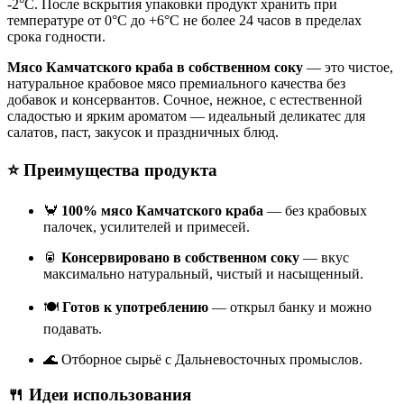
-2°С. После вскрытия упаковки продукт хранить при
температуре от 0°С до +6°С не более 24 часов в пределах
срока годности.
Мясо Камчатского краба в собственном соку
— это чистое,
натуральное крабовое мясо премиального качества без
добавок и консервантов. Сочное, нежное, с естественной
сладостью и ярким ароматом — идеальный деликатес для
салатов, паст, закусок и праздничных блюд.
⭐ Преимущества продукта
🦀
100% мясо Камчатского краба
— без крабовых
палочек, усилителей и примесей.
🥫
Консервировано в собственном соку
— вкус
максимально натуральный, чистый и насыщенный.
🍽
Готов к употреблению
— открыл банку и можно
подавать.
🌊 Отборное сырьё с Дальневосточных промыслов.
🍴 Идеи использования