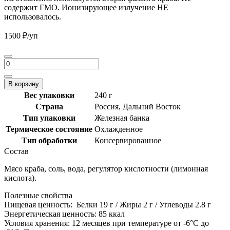
содержит ГМО. Ионизирующее излучение НЕ
использовалось.
1500
₽
/уп
Количество
товара
Мясо
В корзину
Камчатского
Вес упаковки
240 г
краба
Страна
Россия, Дальний Восток
в
собственном
Тип упаковки
Железная банка
соку,
Термическое состояние
Охлажденное
240г
Тип обработки
Консервированное
Состав
Мясо краба, соль, вода, регулятор кислотности (лимонная
кислота).
Полезные свойства
Пищевая ценность:
Белки 19 г / Жиры 2 г / Углеводы 2.8 г
Энергетическая ценность:
85 ккал
Условия хранения:
12 месяцев при температуре от -6°С до