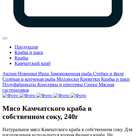
Продукция
Крабы и раки
Крабы
Камчатский краб
Акции
Новинки
Икра
Замороженная рыба
Стейки и филе
Солёная и копченая рыба
Моллюски
Креветки
Крабы и раки
Полуфабрикаты
Консервы и пресервы
Снеки
Мясная
гастрономия
Мясо Камчатского краба в
собственном соку, 240г
Натуральное мясо Камчатского краба в собственном соку. Для
изготовления используется вторая фаланга краба. Не