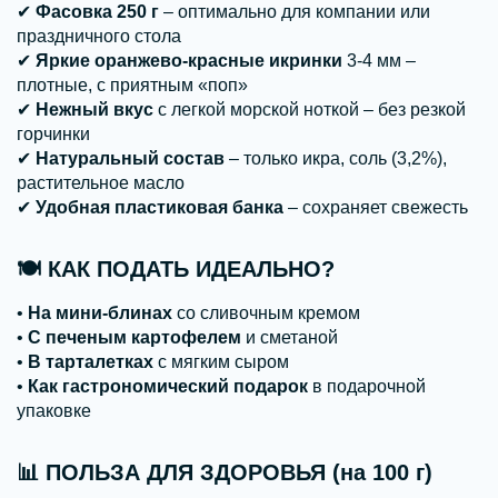
✔
Фасовка 250 г
– оптимально для компании или
праздничного стола
✔
Яркие оранжево-красные икринки
3-4 мм –
плотные, с приятным «поп»
✔
Нежный вкус
с легкой морской ноткой – без резкой
горчинки
✔
Натуральный состав
– только икра, соль (3,2%),
растительное масло
✔
Удобная пластиковая банка
– сохраняет свежесть
🍽
КАК ПОДАТЬ ИДЕАЛЬНО?
•
На мини-блинах
со сливочным кремом
•
С печеным картофелем
и сметаной
•
В тарталетках
с мягким сыром
•
Как гастрономический подарок
в подарочной
упаковке
📊
ПОЛЬЗА ДЛЯ ЗДОРОВЬЯ (на 100 г)